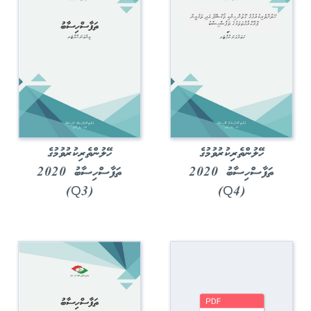
ހޭލުންތެރިކުރުވުމުގެ
ހޭލުންތެރިކުރުވުމުގެ
ތަފާސްހިސާބު 2020
ތަފާސްހިސާބު 2020
(Q3)
(Q4)