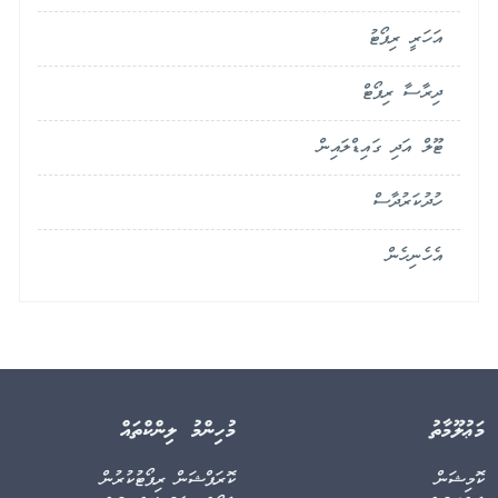
އަހަރީ ރިޕޯޓު
ދިރާސާ ރިޕޯޓް
ޓޫލް އަދި ގައިޑްލައިން
ހުދުކަރުދާސް
އެހެނިހެން
މަޢުލޫމާތު
މުހިންމު ލިންކްތައް
ކޮމިޝަން
ކޮރަޕްޝަން ރިޕޯޓުކުރުން