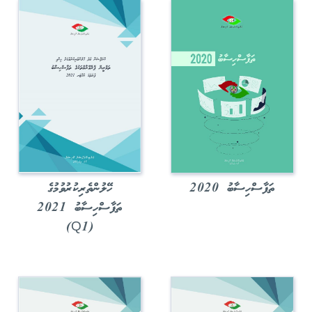
ތަފާސްހިސާބު 2020
ހޭލުންތެރިކުރުވުމުގެ
ތަފާސްހިސާބު 2021
(Q1)