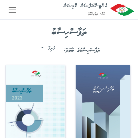
އެންޓި-ކޮރަޕްޝަން ކޮމިޝަން
މާލެ, ދިވެހިރާއްޖެ
ތަފާސްހިސާބު
ހުރިހާ
ތަފާސްހިސާބުގެ ބާވަތް: