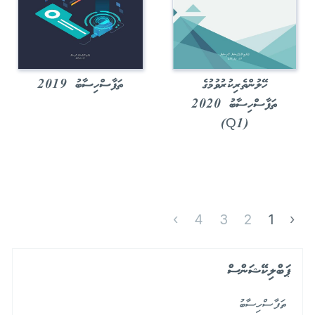
ހޭލުންތެރިކުރުވުމުގެ
ތަފާސްހިސާބު 2019
ތަފާސްހިސާބު 2020
(Q1)
›
4
3
2
1
‹
ޕަބްލިކޭޝަންސް
ތަފާސްހިސާބު