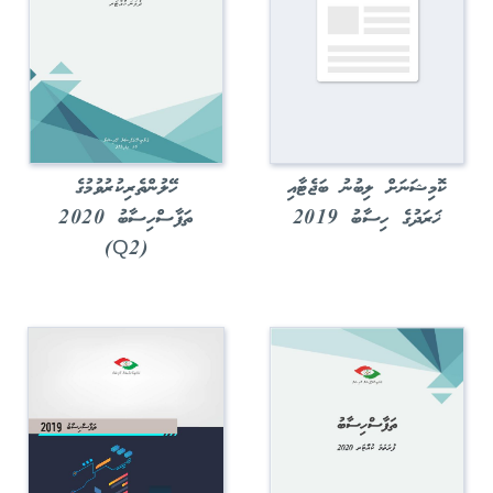
ކޮމިޝަނަށް ލިބުނު ބަޖެޓާއި
ހޭލުންތެރިކުރުވުމުގެ
ޚަރަދުގެ ހިސާބު 2019
ތަފާސްހިސާބު 2020
(Q2)