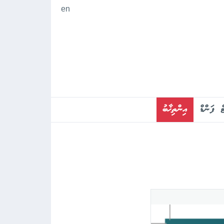
en
ް ފަންޑް
އިންތިޚާބު