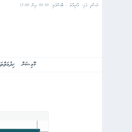
ރަސްމީ ގަޑި: އާދިއްތަ - ބުރާސްފަތި: 08:30 އިން 13:00
ކޮމިޝަން
ޚިދުމަތްތައ
Blank Page
Blank Page