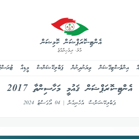
އެންޓި-ކޮރަޕްޝަން ކޮމިޝަން
މާލެ, ދިވެހިރާއްޖެ
ް
އިންވެސްޓިގޭޝަން
ވިޔަނުދިނުން
ޕަބްލިކޭޝަންސް
މީޑިއާ
ޓުރަސްޓ
އެންޓި-ކޮރަޕްޝަން ޤައުމީ މަހާސިންތާ 2017
ޕަބްލިކޭޝަންސް: އެހެނިހެން | 04 އޯގަސްޓު 2024