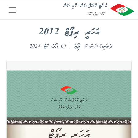
އެންޓި-ކޮރަޕްޝަން ކޮމިޝަން
މާލެ, ދިވެހިރާއްޖެ
އަހަރީ ރިޕޯޓް 2012
ޕަބްލިކޭޝަންސް: ރިޕޯޓު | 04 އޯގަސްޓު 2024