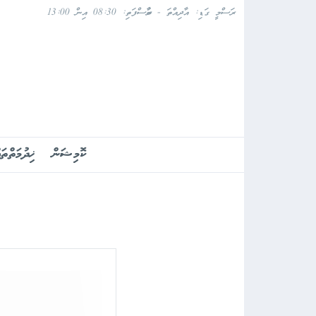
ރަސްމީ ގަޑި: އާދިއްތަ - ބުރާސްފަތި: 08:30 އިން 13:00
ކޮމިޝަން
ޚިދުމަތްތައ