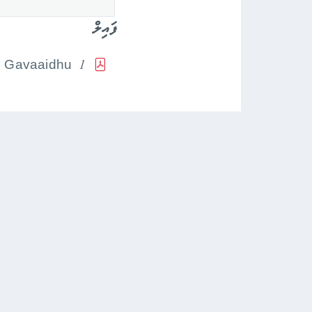
ފައިލް
5 Gavaaidhu 1
މަޢުލޫމާތު
މުހިންމު 
ކޮމިޝަން
ކޮރަޕްޝަން
މެންބަރުން
ރެކޯޑް ސާފ
ސްޓްރެޓީޖިކް އެކްޝަން ޕްލޭން
ފޯމުތައް
ގާުނޫނުތަކާ
އުސޫލުތައް