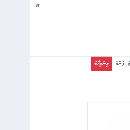
en
ް ފަންޑް
އިންތިޚާބު