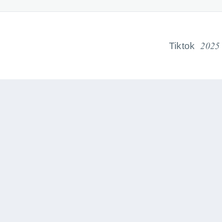
Tiktok 202
ލިންކްތައް
ގުޅުމަށް
 ރިޕޯޓުކުރުން
މ. ފިނިފަރު، ހަތްވަނަ ފަންގިފިލާ
ު ކޮށްދިނުން
މަޖީދީ މަގު, މާލެ
ފޯނު ނަންބަރު:
3015200
,
3015257
އި ގަވައިދުތައް
އީމެއިލް:
info@acc.gov.mv,
records@acc.gov.mv