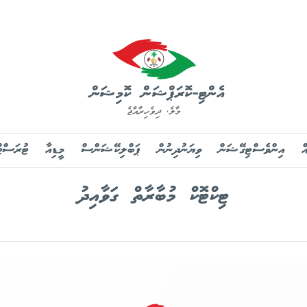
އެންޓި-ކޮރަޕްޝަން ކޮމިޝަން
މާލެ, ދިވެހިރާއްޖެ
ް
އިންވެސްޓިގޭޝަން
ވިޔަނުދިނުން
ޕަބްލިކޭޝަންސް
މީޑިއާ
ޓުރަސްޓ
ޓިކްޓޮކް މުބާރާތް ގަވާއިދު