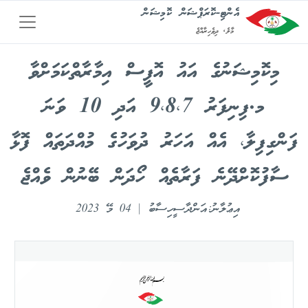
އެންޓި-ކޮރަޕްޝަން ކޮމިޝަން
މާލެ, ދިވެހިރާއްޖެ
މިކޮމިޝަނުގެ އައު އޮފީސް އިމާރާތްކަމަށްވާ
މ.ފިނިފަރު 9،8،7 އަދި 10 ވަނަ
ފަންގިފިލާ، އެއް އަހަރު ދުވަހުގެ މުއްދަތައް ފޮޅާ
ސާފުކޮށްދޭނެ ފަރާތެއް ހޯދަން ބޭނުން ވެއްޖެ
އިޢުލާނު: އަންދާސީހިސާބު | 04 މޭ 2023